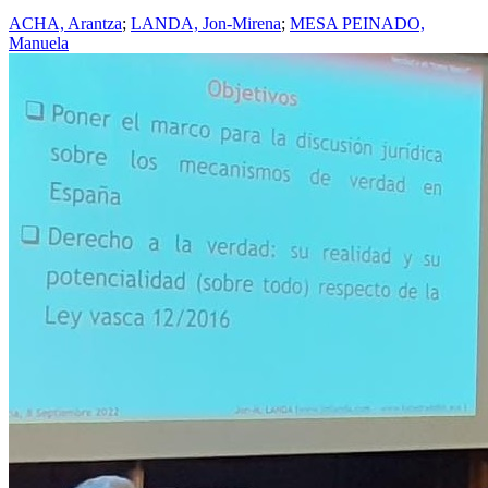
ACHA, Arantza
;
LANDA, Jon-Mirena
;
MESA PEINADO,
Manuela