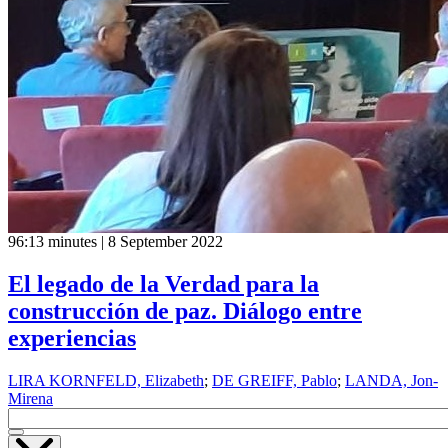
96:13 minutes | 8 September 2022
El legado de la Verdad para la
construcción de paz. Diálogo entre
experiencias
LIRA KORNFELD, Elizabeth
;
DE GREIFF, Pablo
;
LANDA, Jon-
Mirena