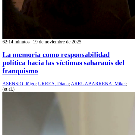
62:14 minutos | 19 de noviembre de 2025
La memoria como responsabilidad
política hacia las víctimas saharauis del
franquismo
ASENSIO, Iñigo
;
URREA, Diana
;
ARRUABARRENA, Mikel
;
(et al.)