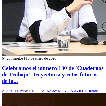
64:20 minutos | 15 de enero de 2026
Celebramos el número 100 de 'Cuadernos
de Trabajo': trayectoria y retos futuros
de la...
ZABALO, Patxi
;
UNCETA, Koldo
;
MENDIA AZKUE, Irantzu